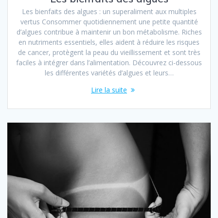
Les bienfaits des algues : un superaliment aux multiples
vertus Consommer quotidiennement une petite quantité
d’algues contribue à maintenir un bon métabolisme. Riches
en nutriments essentiels, elles aident à réduire les risques
de cancer, protègent la peau du vieillissement et sont très
faciles à intégrer dans l’alimentation. Découvrez ci-dessous
les différentes variétés d’algues et leurs…
Lire la suite