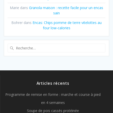
Marie
dans
Granola maison : recette facile pour un encas
sain
Bohrer
dans
Encas: Chips pomme de terre vitelottes au
four low-calories
Recherche
pour
:
Articles récents
Programme de remise en forme : marche et course à pied
en 4 semaines
Soupe de pois cassés protéinée