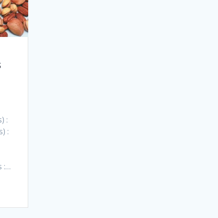
s
s
) :
) :
s :…