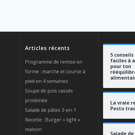
Articles récents
5 conseils
faciles à 
Programme de remise en
pour ton
forme : marche et course à
rééquilib
alimentai
pied en 4 semaines
Soupe de pois cassés
protéinée
La vraie r
Pesto trad
Salade de pâtes 3-en-1
Recette : Burger « light »
maison
Salade de