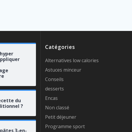
Catégories
 hyper
appliquer
Alternatives low calories
Astuces minceur
rage
re
Conseils
desserts
Encas
ecette du
itionnel ?
Non classé
Petit déjeuner
Programme sport
 pâtes 3-en-