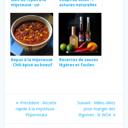
mijoteuse : un
astuces naturelles
ragoût de poulet
pour les soulager
revisité
rapidement
Repas à la mijoteuse
Recettes de sauces
: Chili épicé au boeuf
légères et faciles
haricots rouges et
pour accompagner
patates douces
vos plats
Navigation
Article
Article
Précédent :
Recette
Suivant :
Milles idées
de
précédent
suivant
rapide à la mijoteuse :
pour manger des
:
:
Peperonata
légumes : le WOK
l’article