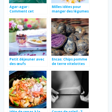
Agar-agar :
Milles idées pour
Comment cet
manger des légumes
ingrédient naturel
: le WOK
aide à perdre du
poids ?
Petit déjeuner avec
Encas: Chips pomme
des œufs
de terre vitelottes
au four low-calories
Idée de repas à la
Coups de soleil : 7