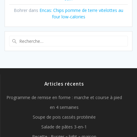
Bohrer
dans
Encas: Chips pomme de terre vitelottes au
four low-calories
Recherche
pour
:
Articles récents
Programme de remise en forme : marche et course à pied
en 4 semaines
Soupe de pois cassés protéinée
Salade de pâtes 3-en-1
Recette : Burger « light » maison