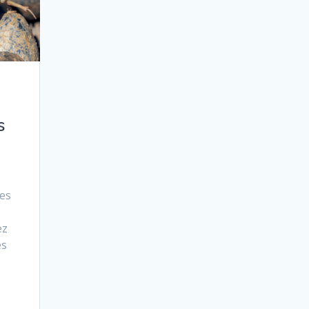
s
les
ez
es