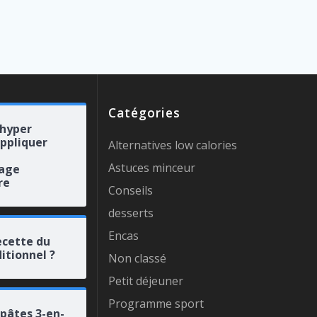
Catégories
 hyper
appliquer
Alternatives low calories
Astuces minceur
rage
re
Conseils
desserts
Encas
ecette du
itionnel ?
Non classé
Petit déjeuner
Programme sport
 pâtes 3-en-