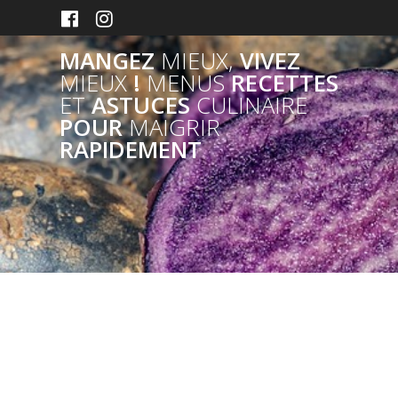
Skip
to
content
MANGEZ
MIEUX,
VIVEZ
MIEUX
!
MENUS
RECETTES
ET
ASTUCES
CULINAIRE
POUR
MAIGRIR
RAPIDEMENT