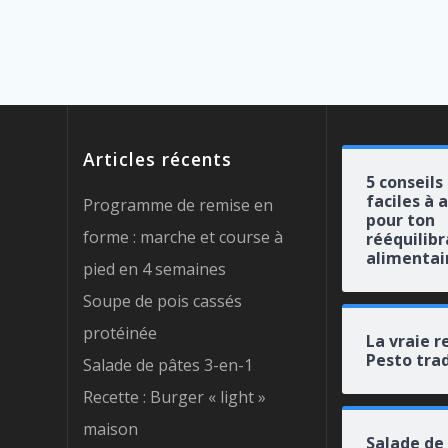
Articles récents
5 conseils
faciles à 
Programme de remise en
pour ton
forme : marche et course à
rééquilib
alimentai
pied en 4 semaines
Soupe de pois cassés
protéinée
La vraie r
Pesto trad
Salade de pâtes 3-en-1
Recette : Burger « light »
maison
Salade de