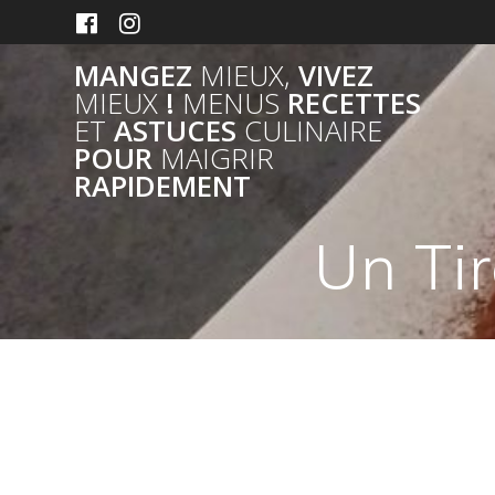
Skip
to
content
MANGEZ
MIEUX,
VIVEZ
MIEUX
!
MENUS
RECETTES
ET
ASTUCES
CULINAIRE
POUR
MAIGRIR
RAPIDEMENT
Un Ti