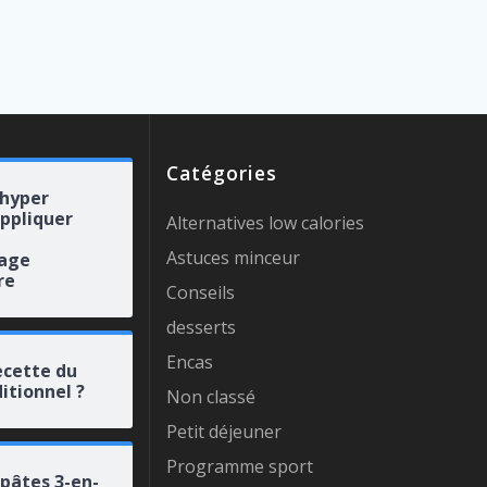
Catégories
 hyper
appliquer
Alternatives low calories
Astuces minceur
rage
re
Conseils
desserts
Encas
ecette du
itionnel ?
Non classé
Petit déjeuner
Programme sport
 pâtes 3-en-