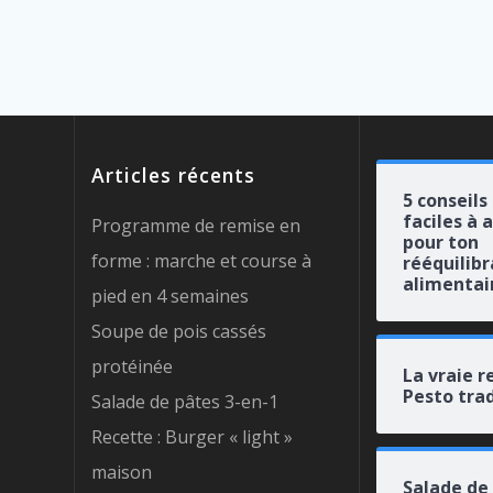
Articles récents
5 conseils
faciles à 
Programme de remise en
pour ton
forme : marche et course à
rééquilib
alimentai
pied en 4 semaines
Soupe de pois cassés
protéinée
La vraie r
Pesto trad
Salade de pâtes 3-en-1
Recette : Burger « light »
maison
Salade de