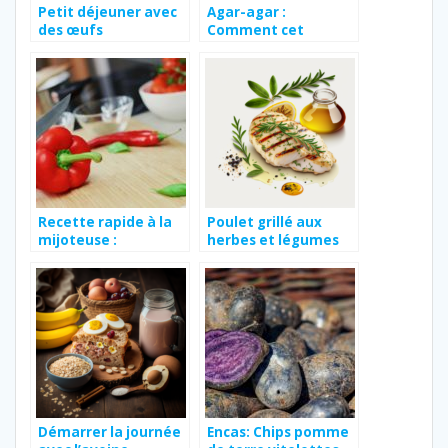
Petit déjeuner avec
Agar-agar :
des œufs
Comment cet
ingrédient naturel
aide à perdre du
poids ?
Recette rapide à la
Poulet grillé aux
mijoteuse :
herbes et légumes
Peperonata
Démarrer la journée
Encas: Chips pomme