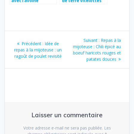
avec l’avoine
de terre vitelottes
au four low-calories
Navigation
Article
Suivant :
Repas à la
Article
Précédent :
Idée de
de
suivant
mijoteuse : Chili épicé au
précédent
repas à la mijoteuse : un
:
boeuf haricots rouges et
:
ragoût de poulet revisité
l’article
patates douces
Laisser un commentaire
Votre adresse e-mail ne sera pas publiée.
Les