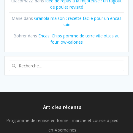
Giacomazzi
dans
Idée de repas à la mijoteuse : un ragoût
de poulet revisité
Marie
dans
Granola maison : recette facile pour un encas
sain
Bohrer
dans
Encas: Chips pomme de terre vitelottes au
four low-calories
Recherche
pour
:
Articles récents
Programme de remise en forme : marche et course à pied
en 4 semaines