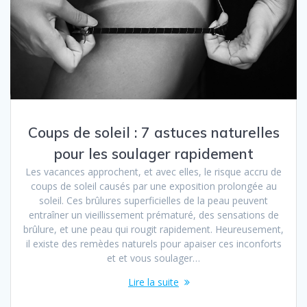
Coups de soleil : 7 astuces naturelles
pour les soulager rapidement
Les vacances approchent, et avec elles, le risque accru de
coups de soleil causés par une exposition prolongée au
soleil. Ces brûlures superficielles de la peau peuvent
entraîner un vieillissement prématuré, des sensations de
brûlure, et une peau qui rougit rapidement. Heureusement,
il existe des remèdes naturels pour apaiser ces inconforts
et et vous soulager…
Lire la suite