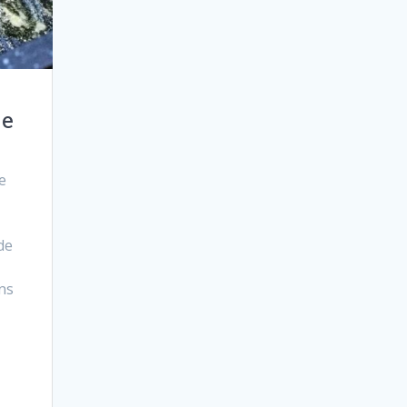
de
e
de
ns