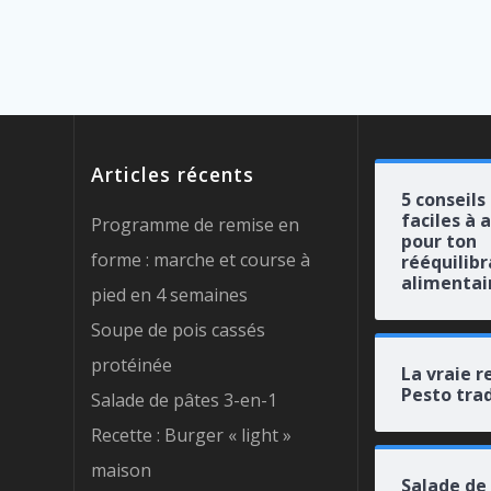
Articles récents
5 conseils
faciles à 
Programme de remise en
pour ton
forme : marche et course à
rééquilib
alimentai
pied en 4 semaines
Soupe de pois cassés
protéinée
La vraie r
Pesto trad
Salade de pâtes 3-en-1
Recette : Burger « light »
maison
Salade de