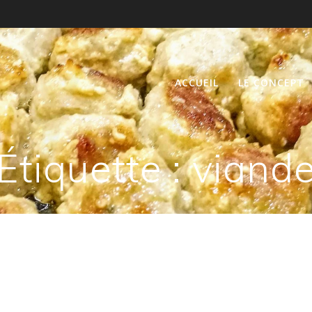
ACCUEIL
LE CONCEPT
Étiquette :
viand