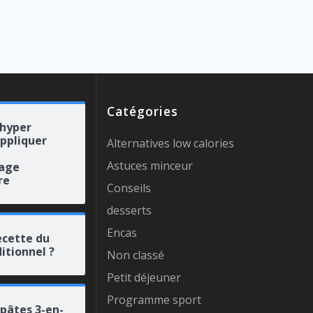
Catégories
 hyper
appliquer
Alternatives low calories
Astuces minceur
rage
re
Conseils
desserts
Encas
ecette du
itionnel ?
Non classé
Petit déjeuner
Programme sport
 pâtes 3-en-