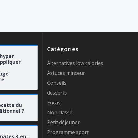
Catégories
 hyper
appliquer
Alternatives low calories
Astuces minceur
rage
re
Conseils
desserts
Encas
ecette du
itionnel ?
Non classé
Petit déjeuner
Programme sport
 pâtes 3-en-