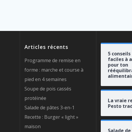
Articles récents
5 conseils
faciles à 
Programme de remise en
pour ton
forme : marche et course à
rééquilib
alimentai
pied en 4 semaines
Soupe de pois cassés
protéinée
La vraie r
Pesto trad
Salade de pâtes 3-en-1
Recette : Burger « light »
maison
Salade de